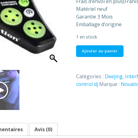
Frais d’envoi en plus(Fran
Matériel neuf
Garantie 3 Mois
Emballage d’origine
1 en stock
quantité
Ajouter au panier
de
Controleurs
Dicer
Catégories :
Deejing
,
Inter
USB
control dj
Marque :
Novati
pour
DJ
Novation
mentaires
Avis (0)