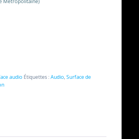
ce Métropolitaine)
face audio
Étiquettes :
Audio
,
Surface de
on