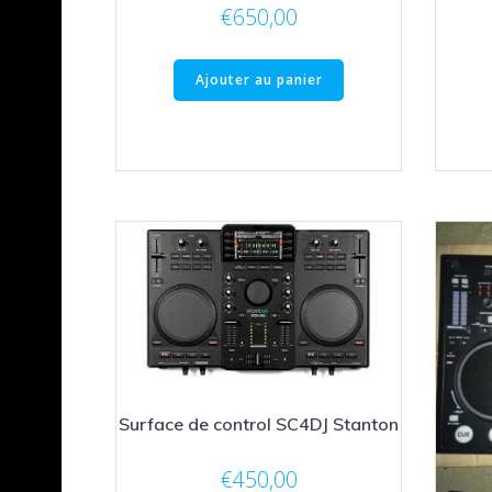
€
650,00
Ajouter au panier
Surface de control SC4DJ Stanton
€
450,00