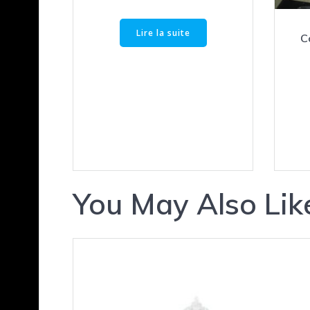
Lire la suite
C
You May Also Lik