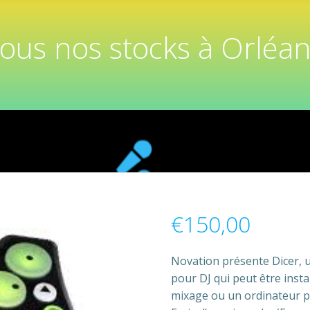
tous nos stocks à Orléan
€
150,00
Novation présente Dicer, u
pour DJ qui peut être insta
mixage ou un ordinateur p