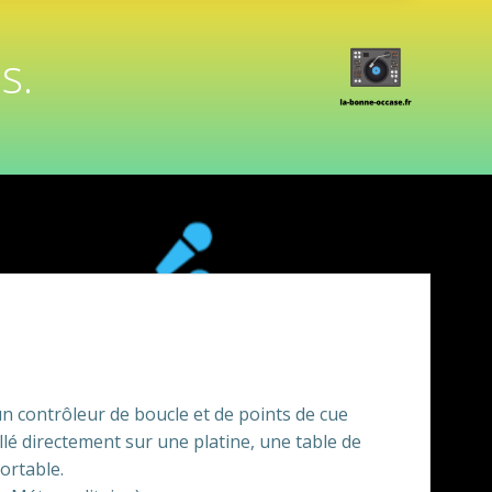
s.
n contrôleur de boucle et de points de cue
llé directement sur une platine, une table de
ortable.