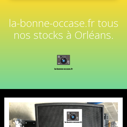
la-bonne-occase.fr tous
nos stocks à Orléans.