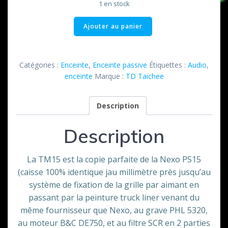
1 en stock
quantité
Ajouter au panier
de
Enceinte
TM
Catégories :
Enceinte
,
Enceinte passive
Étiquettes :
Audio
,
15
enceinte
Marque :
TD Taichee
TD
Taichee
Description
Description
La TM15 est la copie parfaite de la Nexo PS15
(caisse 100% identique jau millimètre près jusqu’au
système de fixation de la grille par aimant en
passant par la peinture truck liner venant du
même fournisseur que Nexo, au grave PHL 5320,
au moteur B&C DE750, et au filtre SCR en 2 parties