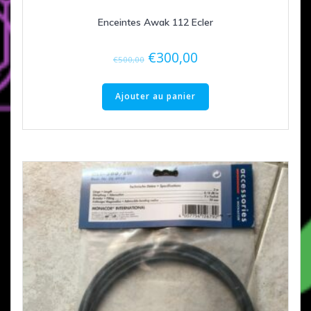
Enceintes Awak 112 Ecler
Le
Le
€
300,00
€
500,00
prix
prix
initial
actuel
Ajouter au panier
était :
est :
€500,00.
€300,00.