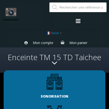
Aller
Recherche
de
au
produits
contenu
French
▼
Mon compte
Mon panier
Enceinte TM 15 TD Taichee
SONORISATION