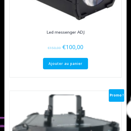
Led messenger ADJ
Le
Le
€
100,00
€
150,00
prix
prix
initial
actuel
Ajouter au panier
était :
est :
€150,00.
€100,00.
Promo !