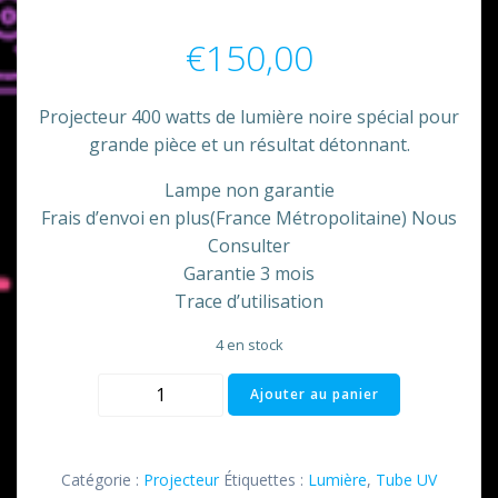
€
150,00
Projecteur 400 watts de lumière noire spécial pour
grande pièce et un résultat détonnant.
Lampe non garantie
Frais d’envoi en plus(France Métropolitaine) Nous
Consulter
Garantie 3 mois
Trace d’utilisation
4 en stock
quantité
Ajouter au panier
de
Black
Gun
Catégorie :
Projecteur
Étiquettes :
Lumière
,
Tube UV
400