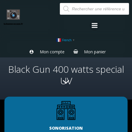
Aller
Recherche
de
au
produits
contenu
French
▼
Mon compte
Mon panier
Black Gun 400 watts special
UV
SONORISATION