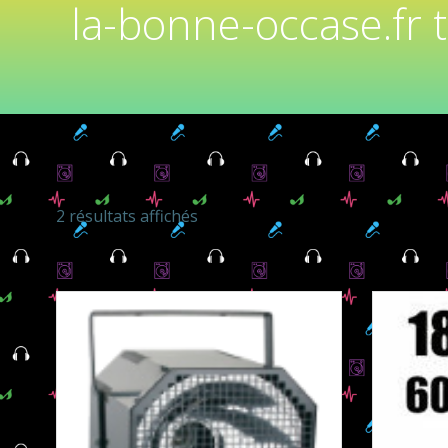
la-bonne-occase.fr 
2 résultats affichés