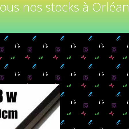
tous nos stocks à Orléan