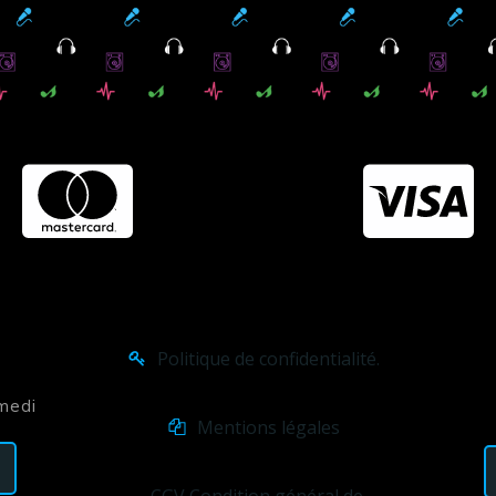
Politique de confidentialité.
amedi
Mentions légales
CGV Condition général de