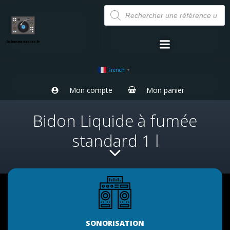
Aller
Recherche
de
au
produits
contenu
French
▼
Mon compte
Mon panier
Bidon Liquide à fumée
standard 1 l
SONORISATION