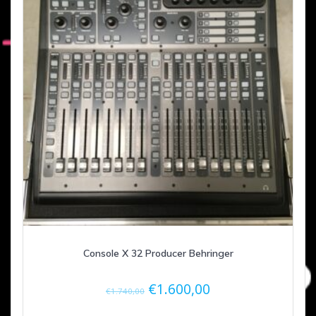
Console X 32 Producer Behringer
Le
Le
€
1.600,00
€
1.740,00
prix
prix