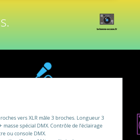
s.
roches vers XLR mâle 3 broches. Longueur 3
+ masse spécial DMX. Contrôle de l’éclairage
itre ou console DMX.