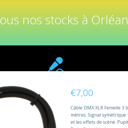
tous nos stocks à Orléan
€
7,00
Câble DMX XLR Femelle 3 b
mètres. Signal symétrique 
et les effets de scène. Pup