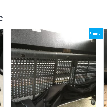
e
Promo !