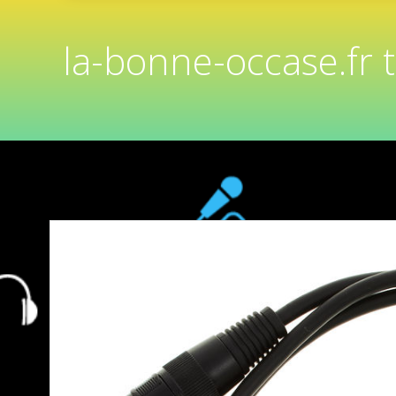
la-bonne-occase.fr 