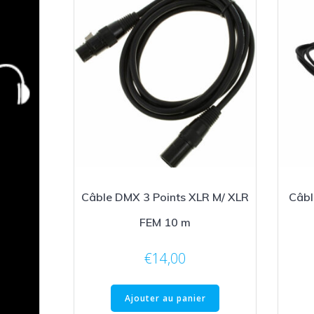
Câble DMX 3 Points XLR M/ XLR
Câbl
FEM 10 m
€
14,00
Ajouter au panier