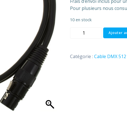
Frais d’envoi inclus pour u
Pour plusieurs nous consu
10 en stock
quantité
Ajouter a
de
Câble
DMX
Catégorie :
Cable DMX 512
3
Points
XLR
M
/
XLR
Fem
L:
3m