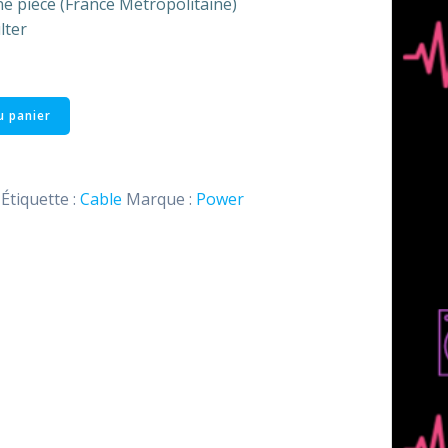
ne pièce (France Métropolitaine)
lter
u panier
Étiquette :
Cable
Marque :
Power