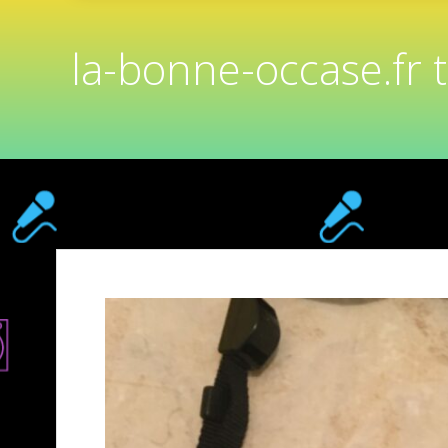
la-bonne-occase.fr 