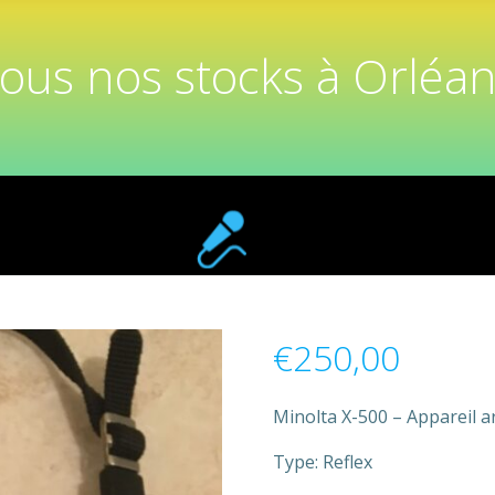
tous nos stocks à Orléan
€
250,00
Minolta X-500 – Appareil a
Type: Reflex