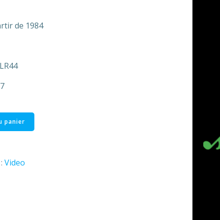
rtir de 1984
 LR44
.7
u panier
 :
Video