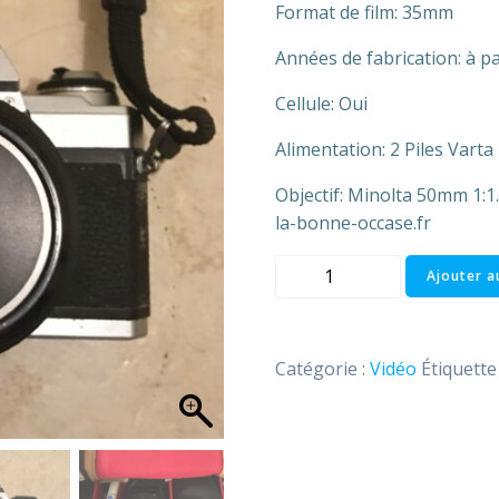
Format de film: 35mm
Années de fabrication: à pa
Cellule: Oui
Alimentation: 2 Piles Varta
Objectif: Minolta 50mm 1:1
la-bonne-occase.fr
quantité
Ajouter a
de
Appareil
Photo
Catégorie :
Vidéo
Étiquette
X
500
Minolta
Argentique