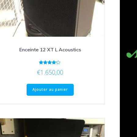
Enceinte 12 XT L Acoustics
Note
€
1.650,00
4.00
sur 5
Ajouter au panier