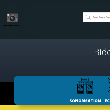
Aller
au
Recherche
contenu
de
produits
Bid
SONORISATION
EC