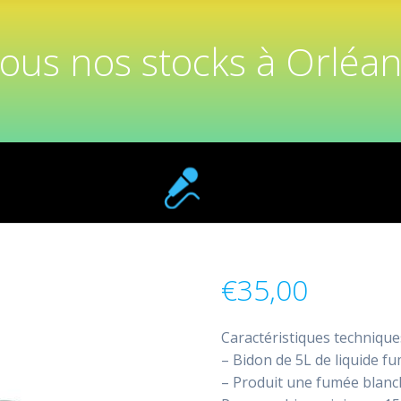
tous nos stocks à Orléan
€
35,00
Caractéristiques techniques
– Bidon de 5L de liquide f
– Produit une fumée blanc