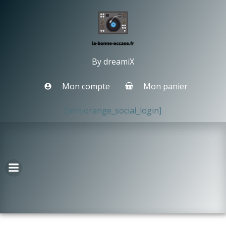
Aller
au
contenu
By dreamiX
Mon compte
Mon panier
[miniorange_social_login]