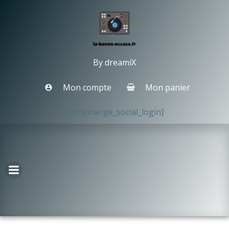
Aller
au
contenu
By dreamiX
Mon compte
Mon panier
[miniorange_social_login]