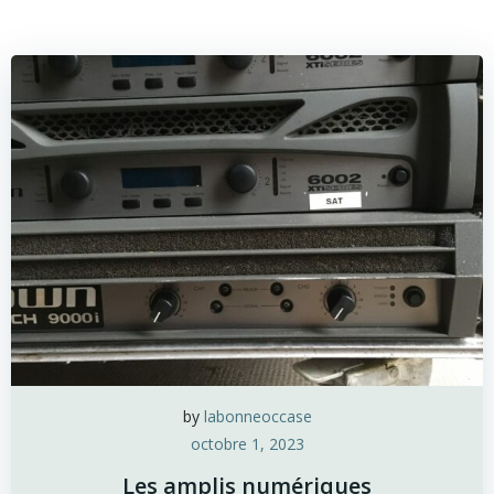
by
labonneoccase
octobre 1, 2023
Les amplis numériques