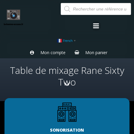
Aller
Recherche
de
au
produits
contenu
French
▼
Mon compte
Mon panier
Table de mixage Rane Sixty
Two
SONORISATION