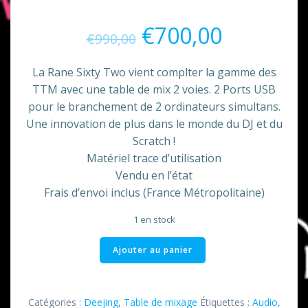
Le
Le
€
700,00
€
990,00
prix
prix
La Rane Sixty Two vient complter la gamme des
TTM avec une table de mix 2 voies. 2 Ports USB
initial
actuel
pour le branchement de 2 ordinateurs simultans.
Une innovation de plus dans le monde du DJ et du
était :
est :
Scratch !
Matériel trace d’utilisation
€990,00.
€700,00.
Vendu en l’état
Frais d’envoi inclus (France Métropolitaine)
1 en stock
quantité
Ajouter au panier
de
Table
de
Catégories :
Deejing
,
Table de mixage
Étiquettes :
Audio
,