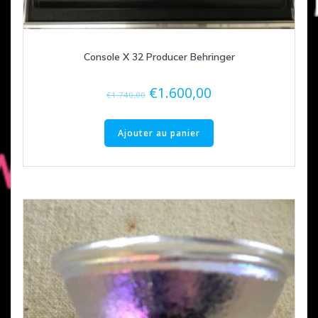
Console X 32 Producer Behringer
Le
Le
€
1.600,00
€
1.740,00
prix
prix
initial
actuel
Ajouter au panier
était :
est :
€1.740,00.
€1.600,00.