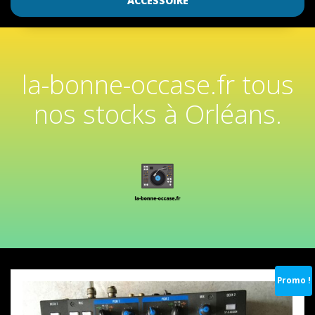
ACCESSOIRE
la-bonne-occase.fr tous
nos stocks à Orléans.
Promo !