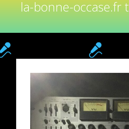
la-bonne-occase.fr 