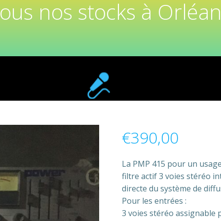
tous nos stocks à Orléan
€
390,00
La PMP 415 pour un usage 
filtre actif 3 voies stéréo 
directe du système de diffu
Pour les entrées :
3 voies stéréo assignable