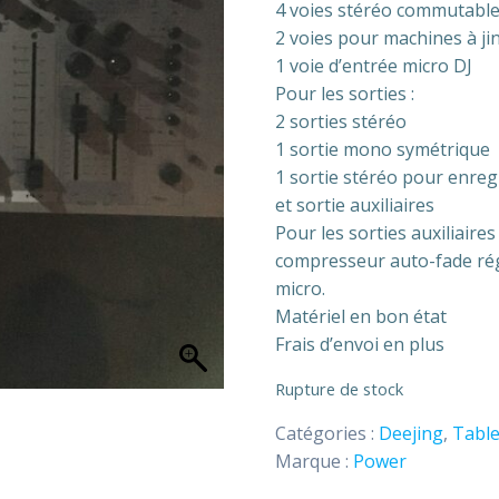
4 voies stéréo commutabl
2 voies pour machines à ji
1 voie d’entrée micro DJ
Pour les sorties :
2 sorties stéréo
1 sortie mono symétrique
1 sortie stéréo pour enre
et sortie auxiliaires
Pour les sorties auxiliaire
compresseur auto-fade rég
micro.
Matériel en bon état
Frais d’envoi en plus
Rupture de stock
Catégories :
Deejing
,
Table
Marque :
Power