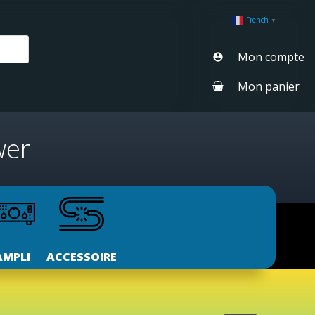
French
▼
Mon compte
Mon panier
wer
AMPLI
ACCESSOIRE