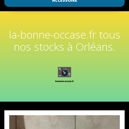
ACCESSOIRE
la-bonne-occase.fr tous
nos stocks à Orléans.