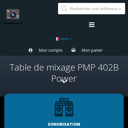
Aller
Recherche
de
au
produits
contenu
French
▼
Mon compte
Mon panier
Table de mixage PMP 402B
Power
SONORISATION