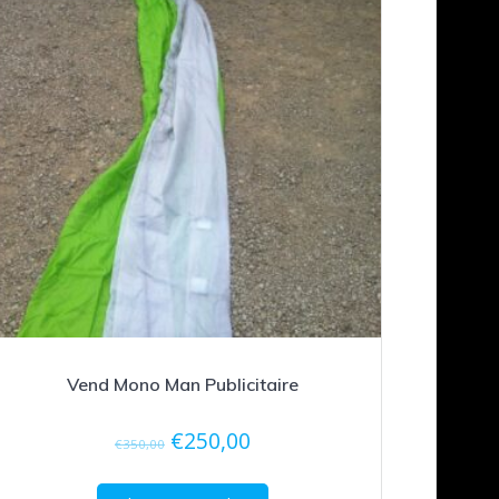
Vend Mono Man Publicitaire
Le
Le
€
250,00
€
350,00
prix
prix