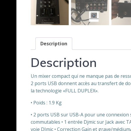
Description
Description
Un mixer compact qui ne manque pas de ressou
2 ports USB donnent accès au transfert de d
la technologie «FULL DUPLEX».
• Poids : 1.9 Kg
• 2 ports USB sur USB-A pour une connexion 
commutables • 1 entrée Djmic sur Jack avec 
voie DJmic • Correction Gain et grave/médium/a