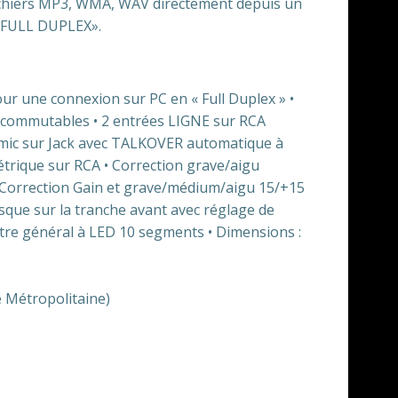
ichiers MP3, WMA, WAV directement depuis un
 «FULL DUPLEX».
ur une connexion sur PC en « Full Duplex » •
commutables • 2 entrées LIGNE sur RCA
mic sur Jack avec TALKOVER automatique à
trique sur RCA • Correction grave/aigu
• Correction Gain et grave/médium/aigu 15/+15
asque sur la tranche avant avec réglage de
ètre général à LED 10 segments • Dimensions :
ce Métropolitaine)