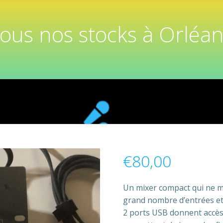
tous nos stocks à Orléan
€
80,00
Un mixer compact qui ne m
grand nombre d’entrées et 
2 ports USB donnent accès