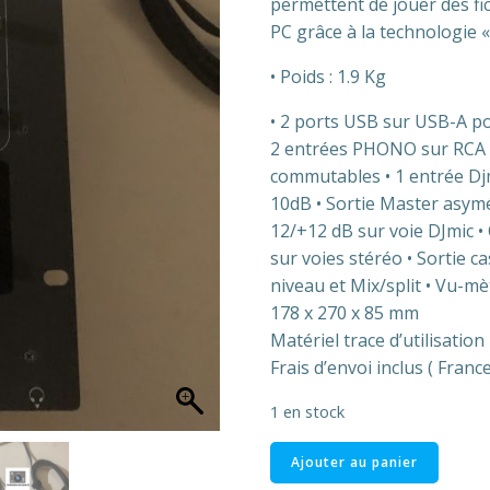
permettent de jouer des f
PC grâce à la technologie
• Poids : 1.9 Kg
• 2 ports USB sur USB-A po
2 entrées PHONO sur RCA 
commutables • 1 entrée Dj
10dB • Sortie Master asymé
12/+12 dB sur voie DJmic 
sur voies stéréo • Sortie c
niveau et Mix/split • Vu-m
178 x 270 x 85 mm
Matériel trace d’utilisation
Frais d’envoi inclus ( Fran
1 en stock
quantité
Ajouter au panier
de