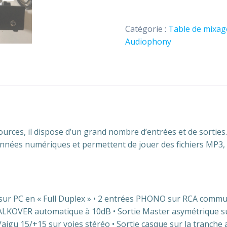
Table
de
Catégorie :
Table de mixag
mixage
Audiophony
Digital
2
Audiophony
rces, il dispose d’un grand nombre d’entrées et de sorties.
onnées numériques et permettent de jouer des fichiers MP3
sur PC en « Full Duplex » • 2 entrées PHONO sur RCA commu
TALKOVER automatique à 10dB • Sortie Master asymétrique su
igu 15/+15 sur voies stéréo • Sortie casque sur la tranche a