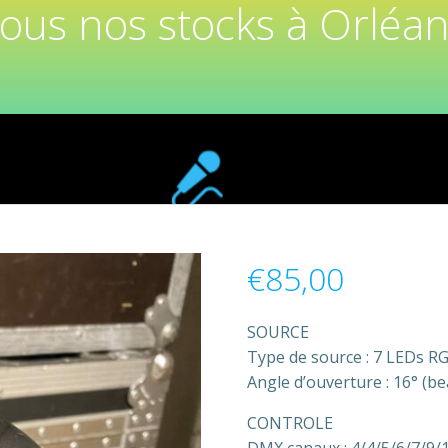
tous nos stocks à Orléan
€
85,00
SOURCE
Type de source : 7 LEDs R
Angle d’ouverture : 16° (bea
CONTROLE