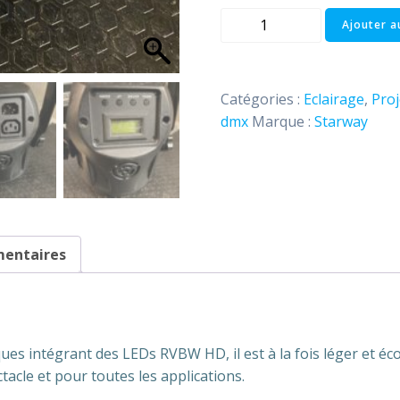
quantité
Ajouter a
de
Projecteur
Mini
Catégories :
Eclairage
,
Proj
Kolor
dmx
Marque :
Starway
Starway
mentaires
ues intégrant des LEDs RVBW HD, il est à la fois léger et é
tacle et pour toutes les applications.