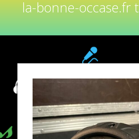
la-bonne-occase.fr 