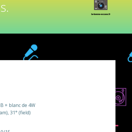
s.
GB + blanc de 4W
m), 31° (field)