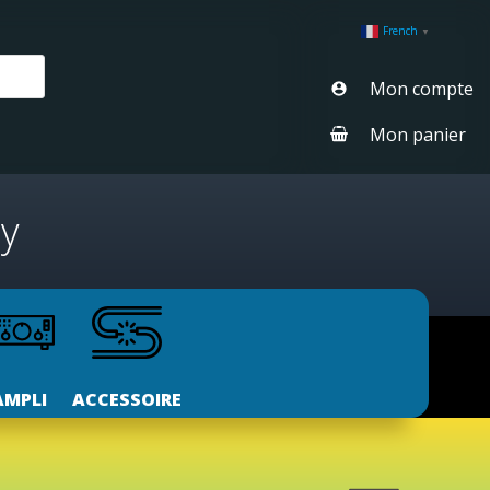
French
▼
Mon compte
Mon panier
ay
AMPLI
ACCESSOIRE