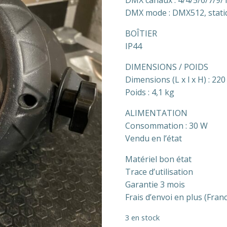
DMX canaux : 4/4/5/6/7/9/
DMX mode : DMX512, stati
BOÎTIER
IP44
DIMENSIONS / POIDS
Dimensions (L x l x H) : 22
Poids : 4,1 kg
ALIMENTATION
Consommation : 30 W
Vendu en l’état
Matériel bon état
Trace d’utilisation
Garantie 3 mois
Frais d’envoi en plus (Fra
3 en stock