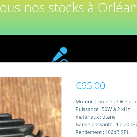
tous nos stocks à Orléan
€
65,00
Moteur 1 pouce utilisé pou
Puissance : 50W à 2 kHz
matériaux : titane
Bande passante : 1 à 20kH
Rendement : 106dB SPL