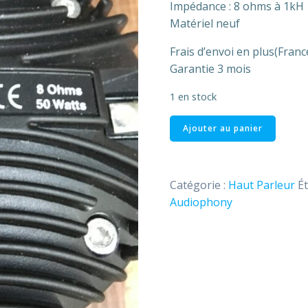
Impédance : 8 ohms à 1kH
Matériel neuf
Frais d’envoi en plus(Fran
Garantie 3 mois
1 en stock
quantité
Ajouter au panier
de
Moteur
1
Catégorie :
Haut Parleur
Ét
pouce
Audiophony
MDR
50
Audiophony