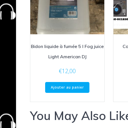
Bidon liquide à fumée 5 l Fog juice
Ca
Light American DJ
€
12,00
Ajouter au panier
You May Also Lik