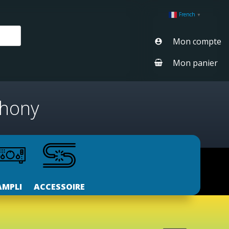
French
▼
Mon compte
Mon panier
phony
AMPLI
ACCESSOIRE