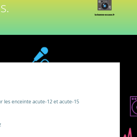
s.
r les enceinte acute-12 et acute-15
z