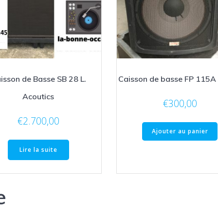
isson de Basse SB 28 L.
Caisson de basse FP 115A
Acoutics
€
300,00
€
2.700,00
Ajouter au panier
Lire la suite
e