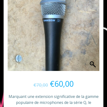
Le
Le
€
60,00
€
70,00
prix
prix
Marquant une extension significative de la gamme
populaire de microphones de la série Q, le