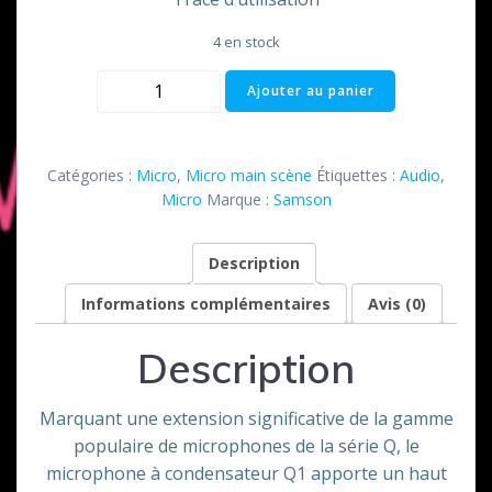
4 en stock
quantité
Ajouter au panier
de
Micro
Q1
Catégories :
Micro
,
Micro main scène
Étiquettes :
Audio
,
Samson
Micro
Marque :
Samson
statique
Description
Informations complémentaires
Avis (0)
Description
Marquant une extension significative de la gamme
populaire de microphones de la série Q, le
microphone à condensateur Q1 apporte un haut