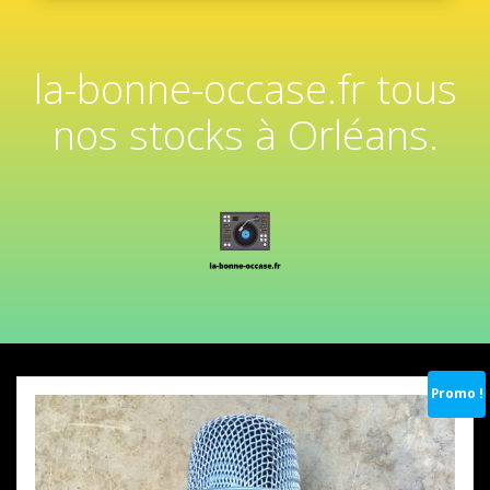
la-bonne-occase.fr tous
nos stocks à Orléans.
Promo !