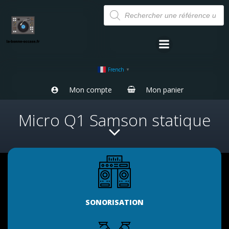
Aller
Recherche
de
au
produits
contenu
French
▼
Mon compte
Mon panier
Micro Q1 Samson statique
SONORISATION