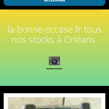
ACCESSOIRE
la-bonne-occase.fr tous
nos stocks à Orléans.