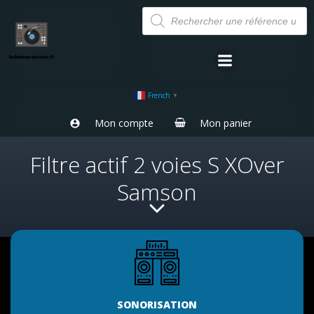
Aller
Recherche
de
au
produits
contenu
French
▼
Mon compte
Mon panier
Filtre actif 2 voies S XOver
Samson
SONORISATION