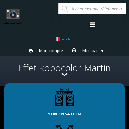
Aller
Recherche
de
au
produits
contenu
French
▼
Mon compte
Mon panier
Effet Robocolor Martin
SONORISATION