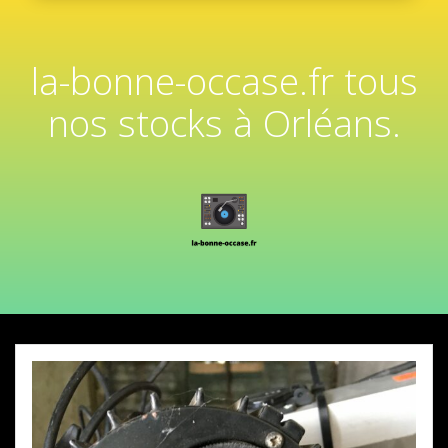
la-bonne-occase.fr tous
nos stocks à Orléans.