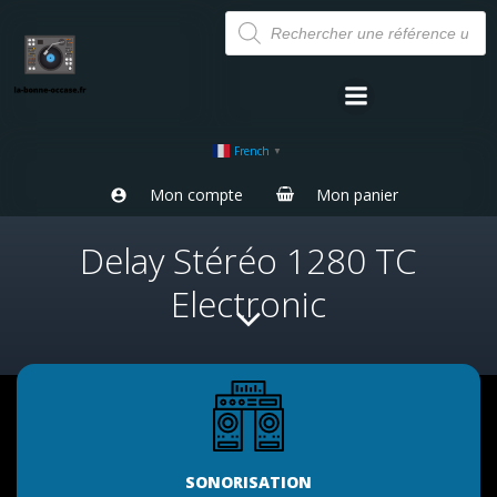
Aller
Recherche
de
au
produits
contenu
French
▼
Mon compte
Mon panier
Delay Stéréo 1280 TC
Electronic
SONORISATION