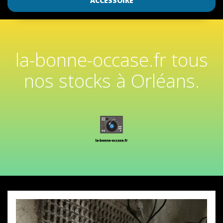
ACCESSOIRE
la-bonne-occase.fr tous
nos stocks à Orléans.