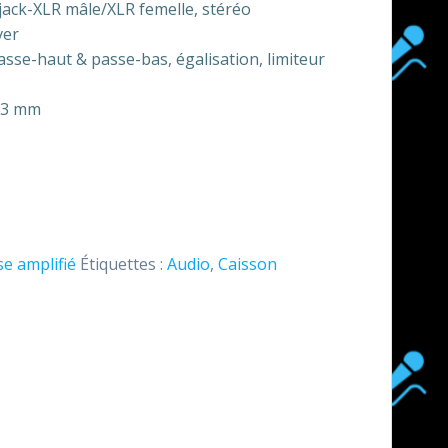
 jack-XLR mâle/XLR femelle, stéréo
ver
passe-haut & passe-bas, égalisation, limiteur
573 mm
e amplifié
Étiquettes :
Audio
,
Caisson