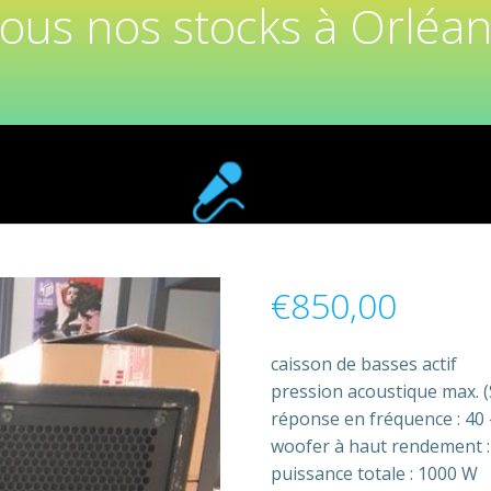
tous nos stocks à Orléan
€
850,00
caisson de basses actif
pression acoustique max. (
réponse en fréquence : 40 
woofer à haut rendement :
puissance totale : 1000 W