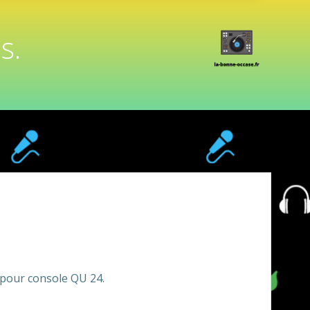
s.
 pour console QU 24.