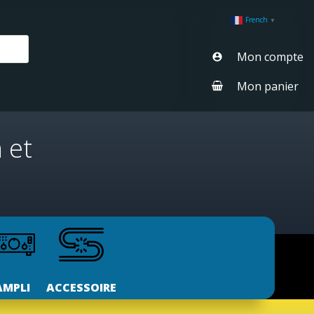
French
▼
Mon compte
Mon panier
 et
AMPLI
ACCESSOIRE