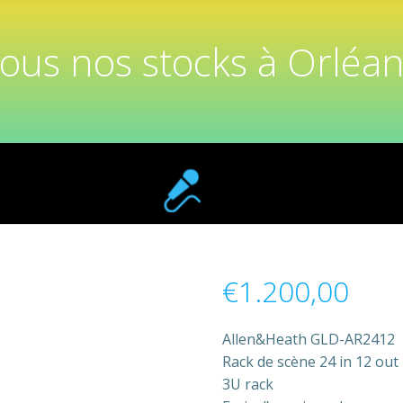
tous nos stocks à Orléan
€
1.200,00
Allen&Heath GLD-AR2412
Rack de scène 24 in 12 out
3U rack