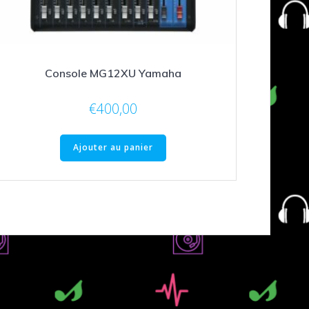
Console MG12XU Yamaha
€
400,00
Ajouter au panier