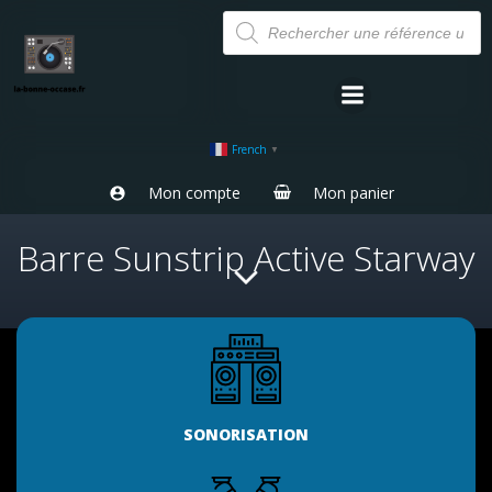
Aller
Recherche
de
au
produits
contenu
French
▼
Mon compte
Mon panier
Barre Sunstrip Active Starway
SONORISATION