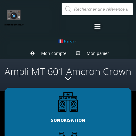
Aller
Recherche
de
au
produits
contenu
French
▼
Mon compte
Mon panier
Ampli MT 601 Amcron Crown
SONORISATION