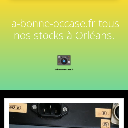
la-bonne-occase.fr tous
nos stocks à Orléans.