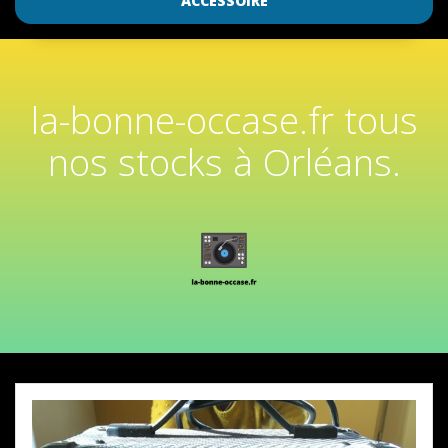
ACCESSOIRE
la-bonne-occase.fr tous
nos stocks à Orléans.