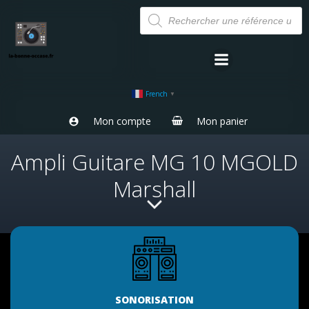
Aller
Recherche
de
au
produits
contenu
French
▼
Mon compte
Mon panier
Ampli Guitare MG 10 MGOLD
Marshall
SONORISATION