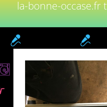
la-bonne-occase.fr 