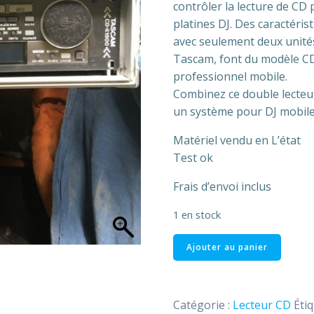
contrôler la lecture de CD 
platines DJ. Des caractéri
avec seulement deux unités 
Tascam, font du modèle CD-
professionnel mobile.
Combinez ce double lecteu
un système pour DJ mobile
Matériel vendu en L’état
Test ok
Frais d’envoi inclus
1 en stock
quantité
Ajouter au panier
de
Lecteur
Double
Catégorie :
Lecteur CD
Étiq
CD