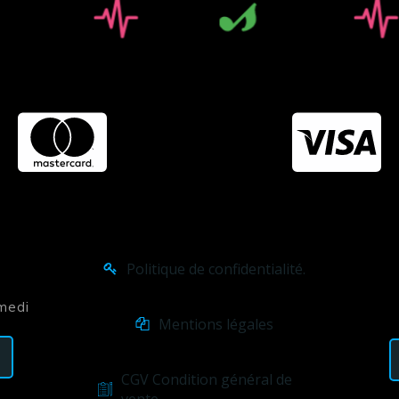
Politique de confidentialité.
amedi
Mentions légales
CGV Condition général de
vente