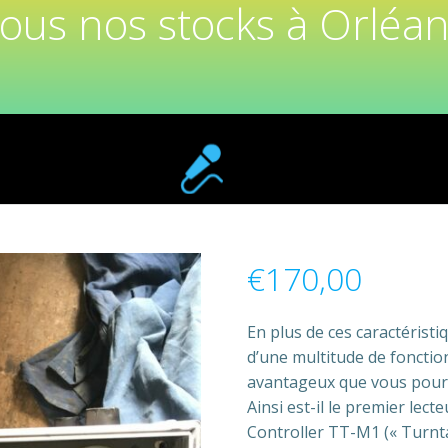
tous nos stocks à Orléan
€
170,00
En plus de ces caractéristi
d’une multitude de fonction
avantageux que vous pourr
Ainsi est-il le premier lec
Controller TT-M1 (« Turntab