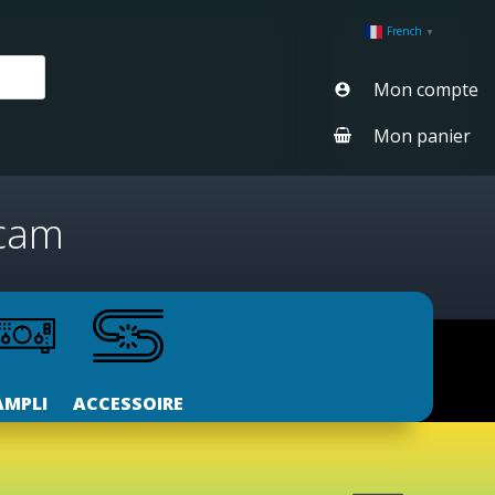
French
▼
Mon compte
Mon panier
scam
AMPLI
ACCESSOIRE