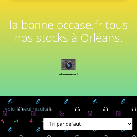
la-bonne-occase.fr tous
nos stocks à Orléans.
Voici le seul résultat