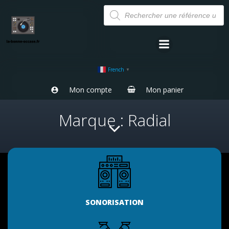
Aller
Recherche
de
au
produits
contenu
French
▼
Mon compte
Mon panier
Marque : Radial
SONORISATION