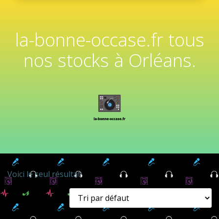
la-bonne-occase.fr tous
nos stocks à Orléans.
Voici le seul résultat