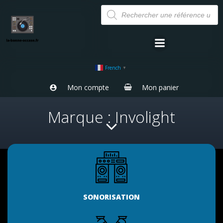
Aller
Recherche
de
au
produits
contenu
French
▼
Mon compte
Mon panier
Marque : Involight
SONORISATION