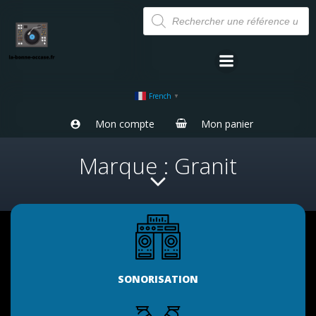
Aller
Recherche
de
au
produits
contenu
French
▼
Mon compte
Mon panier
Marque : Granit
SONORISATION