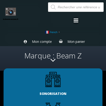
Aller
Recherche
de
au
produits
contenu
French
▼
Mon compte
Mon panier
Marque : Beam Z
SONORISATION