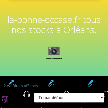
la-bonne-occase.fr tous
nos stocks à Orléans.
2 résultats affichés