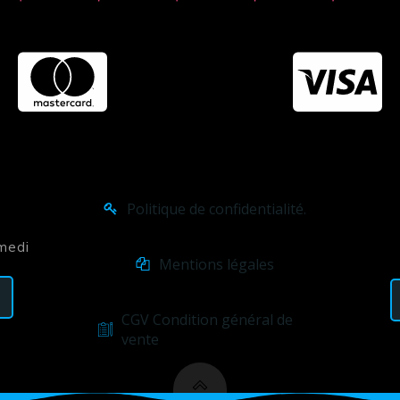
Politique de confidentialité.
amedi
Mentions légales
CGV Condition général de
vente