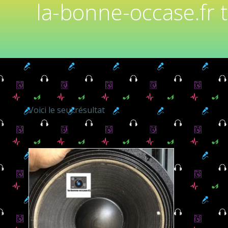
la-bonne-occase.fr 
Voici le seul résultat