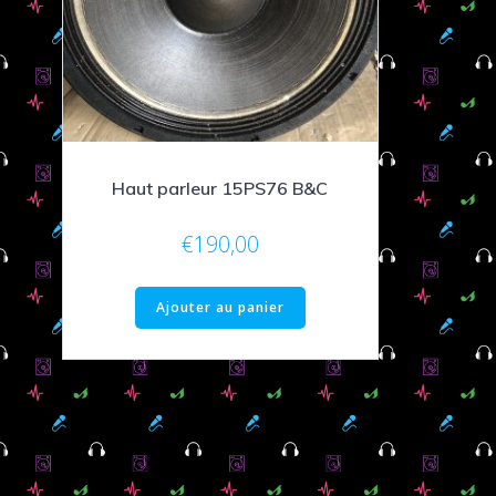
Haut parleur 15PS76 B&C
€
190,00
Ajouter au panier