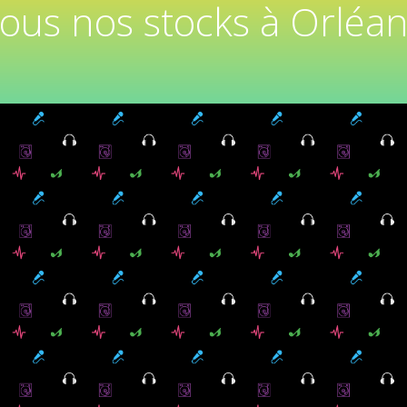
tous nos stocks à Orléan