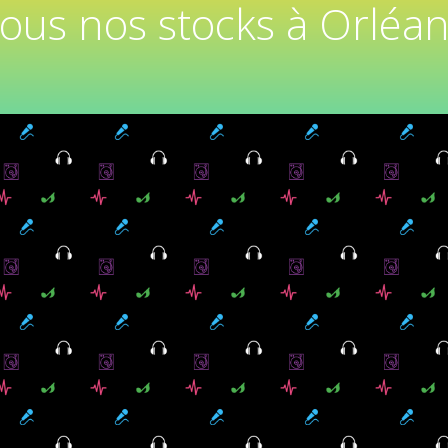
tous nos stocks à Orléan