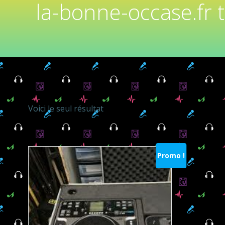
la-bonne-occase.fr 
Voici le seul résultat
Promo !