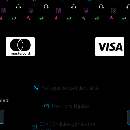
Politique de confidentialité.
amedi
Mentions légales
CGV Condition général de