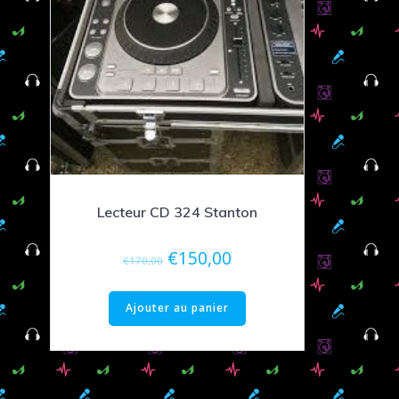
Lecteur CD 324 Stanton
Le
Le
€
150,00
€
170,00
prix
prix
initial
actuel
Ajouter au panier
était :
est :
€170,00.
€150,00.