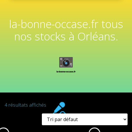
la-bonne-occase.fr tous
nos stocks à Orléans.
4 résultats affichés