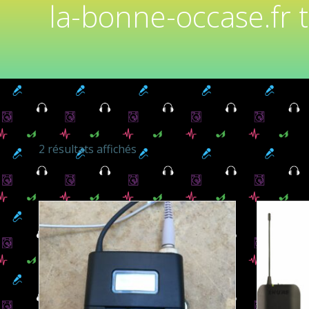
la-bonne-occase.fr 
2 résultats affichés