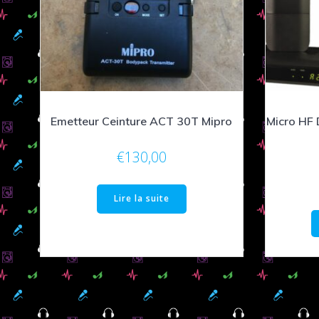
Emetteur Ceinture ACT 30T Mipro
Micro HF 
€
130,00
Lire la suite