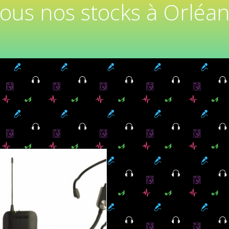
tous nos stocks à Orléan