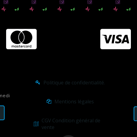
Politique de confidentialité.
amedi
Mentions légales
CGV Condition général de
vente