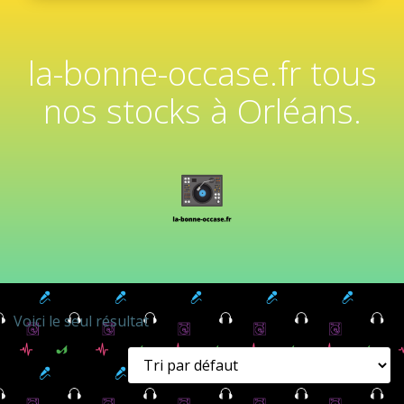
la-bonne-occase.fr tous
nos stocks à Orléans.
Voici le seul résultat