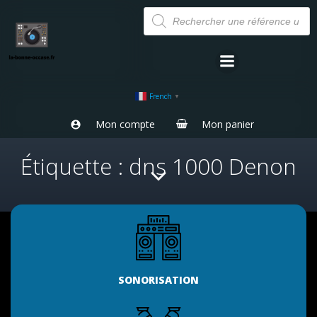
Aller
Recherche
de
au
produits
contenu
French
▼
Mon compte
Mon panier
Étiquette : dns 1000 Denon
SONORISATION