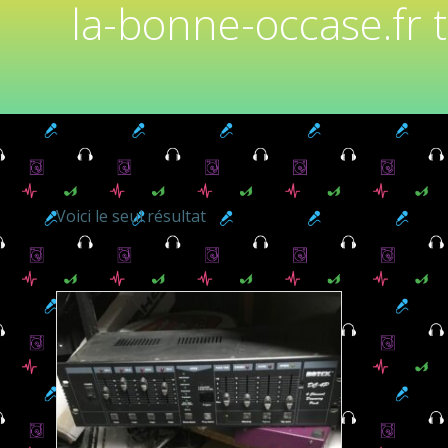
la-bonne-occase.fr 
Voici le seul résultat