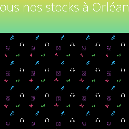
tous nos stocks à Orléan