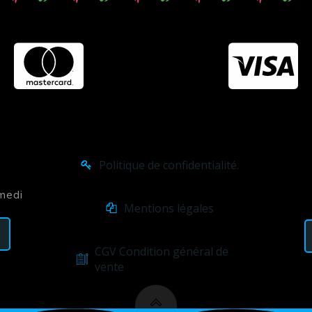
Politique de confidentialité.
amedi
Mentions légales
CGV Condition général de
vente