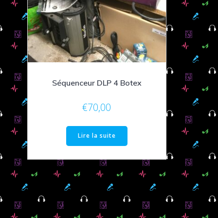
Séquenceur DLP 4 Botex
€
70,00
Lire la suite