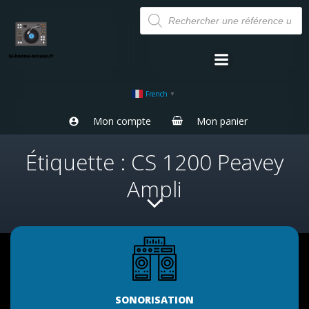
Aller
Recherche
de
au
produits
contenu
French
▼
Mon compte
Mon panier
Étiquette : CS 1200 Peavey
Ampli
SONORISATION