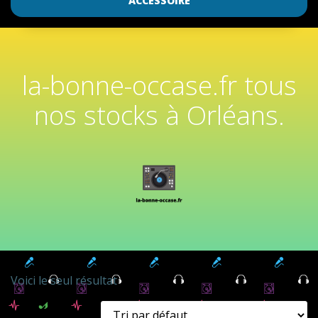
ACCESSOIRE
la-bonne-occase.fr tous
nos stocks à Orléans.
Voici le seul résultat