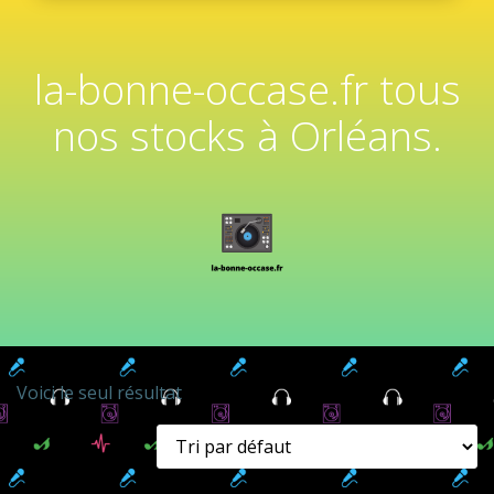
la-bonne-occase.fr tous
nos stocks à Orléans.
Voici le seul résultat