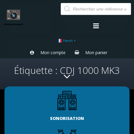
Aller
Recherche
de
au
produits
contenu
French
▼
Mon compte
Mon panier
Étiquette : CDJ 1000 MK3
SONORISATION