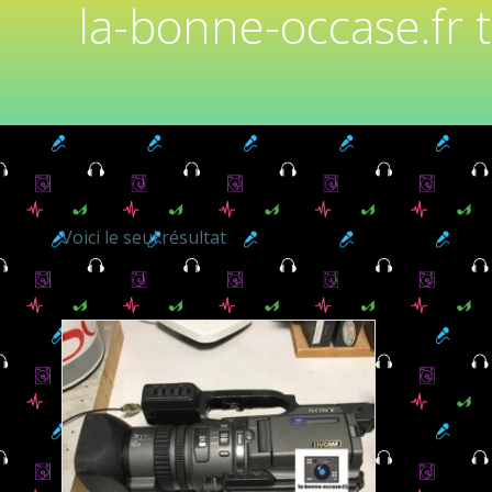
la-bonne-occase.fr 
Voici le seul résultat