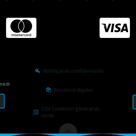
Politique de confidentialité.
amedi
Mentions légales
CGV Condition général de
vente