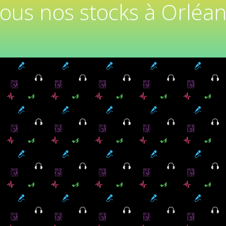
tous nos stocks à Orléan