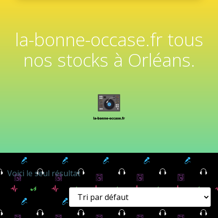
la-bonne-occase.fr tous
nos stocks à Orléans.
Voici le seul résultat