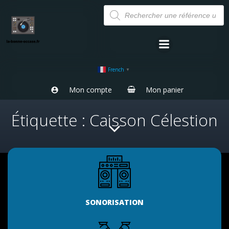
Aller
Recherche
de
au
produits
contenu
French
▼
Mon compte
Mon panier
Étiquette : Caisson Célestion
SONORISATION