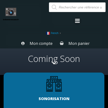
Aller
Recherche
de
au
produits
contenu
French
▼
Mon compte
Mon panier
Coming Soon
SONORISATION