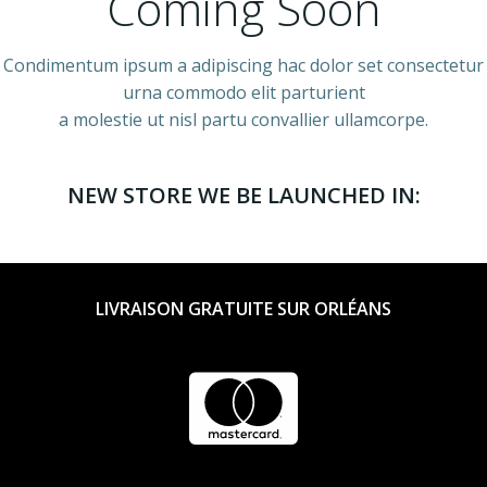
Coming Soon
Condimentum ipsum a adipiscing hac dolor set consectetur
urna commodo elit parturient
a molestie ut nisl partu convallier ullamcorpe.
NEW STORE WE BE LAUNCHED IN:
LIVRAISON GRATUITE SUR ORLÉANS