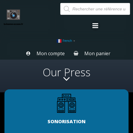
Aller
Recherche
de
au
produits
contenu
French
▼
Mon compte
Mon panier
Our Press
SONORISATION